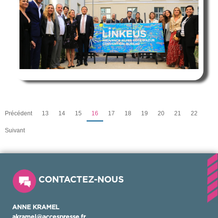
Précédent
13
14
15
16
17
18
19
20
21
22
Suivant
CONTACTEZ-NOUS
ANNE KRAMEL
akramel@accespresse.fr