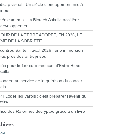
dicap visuel : Un siècle d'engagement mis à
onneur
médicaments : La Biotech Askelia accélère
 développement
JOUR DE LA TERRE ADOPTE, EN 2026, LE
ME DE LA SOBRIÉTÉ
contres Santé-Travail 2026 : une immersion
plus près des entreprises
cès pour le 1er café mensuel d'Entre Head
eille
plongée au service de la guérison du cancer
sein
P ] Loger les Varois : c'est préparer l'avenir du
itoire
glise des Réformés décryptée grâce à un livre
chives
026