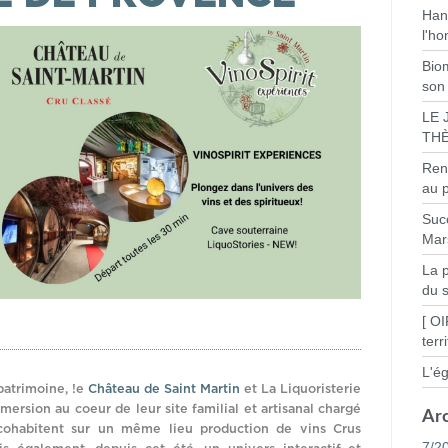
Han
l'h
Bio
son
LE 
THÈ
Ren
au 
Suc
Mars
La 
du 
[ OI
terr
L'é
patrimoine, !e
Château de Saint Martin
et La Liquoristerie
rsion au coeur de leur site familial et artisanal chargé
Ar
 cohabitent sur un même lieu production de vins Crus
7/2