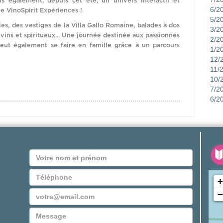
s également, depuis cet été, un univers interactif et
6/2
sée VinoSpirit Expériences !
5/2
es, des vestiges de la Villa Gallo Romaine, balades à dos
3/2
vins et spiritueux... Une journée destinée aux passionnés
2/2
ut également se faire en famille grâce à un parcours
1/2
12/
11/
10/
7/2
6/2
+
−