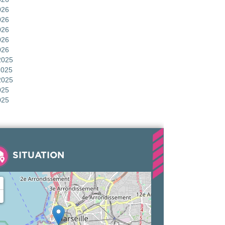
026
026
026
026
026
2025
2025
2025
025
025
SITUATION