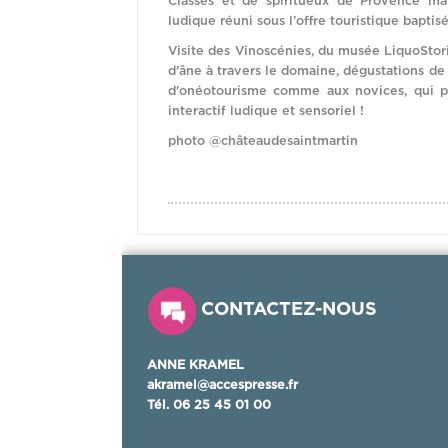
Classés et de spiritueux de Provence mai
ludique réuni sous l’offre touristique bapti
Visite des Vinoscénies, du musée LiquoStori
d'âne à travers le domaine, dégustations de 
d'onéotourisme comme aux novices, qui pe
interactif ludique et sensoriel !
photo @châteaudesaintmartin
CONTACTEZ-NOUS
ANNE KRAMEL
akramel@accespresse.fr
Tél.
06 25 45 01 00