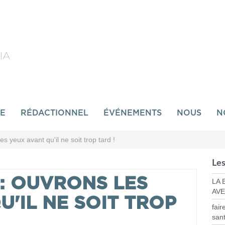
IA
SE
RÉDACTIONNEL
ÉVÉNEMENTS
NOUS
N
es yeux avant qu'il ne soit trop tard !
Les
 : OUVRONS LES
LA 
AVE
U'IL NE SOIT TROP
fair
san