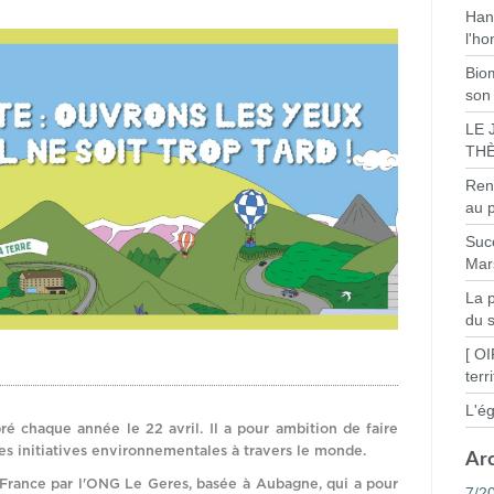
Han
l'h
Bio
son
LE 
THÈ
Ren
au 
Suc
Mars
La 
du 
[ OI
terr
L'é
ré chaque année le 22 avril. Il a pour ambition de faire
des initiatives environnementales à travers le monde.
Ar
rance par l'ONG Le Geres, basée à Aubagne, qui a pour
7/2