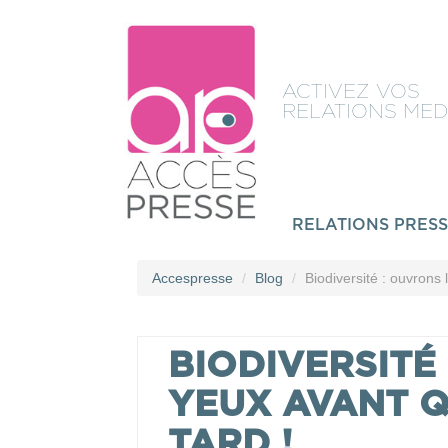
ACTIVEZ VOS
RELATIONS MED
RELATIONS PRES
Accespresse
Blog
Biodiversité : ouvrons l
BIODIVERSITÉ
YEUX AVANT Q
TARD !