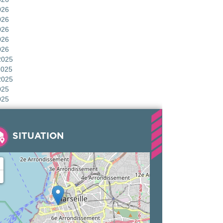
026
026
026
026
026
2025
2025
2025
025
025
SITUATION