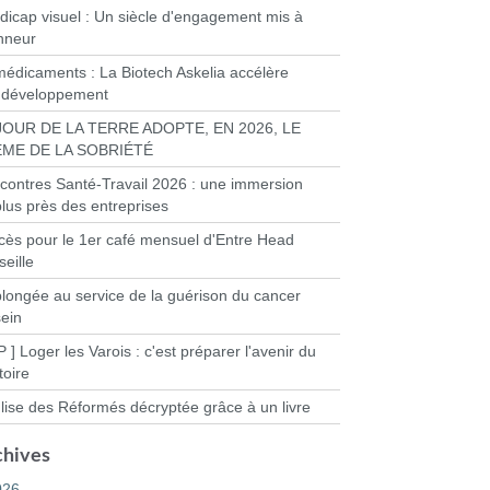
dicap visuel : Un siècle d'engagement mis à
onneur
médicaments : La Biotech Askelia accélère
 développement
JOUR DE LA TERRE ADOPTE, EN 2026, LE
ME DE LA SOBRIÉTÉ
contres Santé-Travail 2026 : une immersion
plus près des entreprises
cès pour le 1er café mensuel d'Entre Head
eille
plongée au service de la guérison du cancer
sein
P ] Loger les Varois : c'est préparer l'avenir du
itoire
glise des Réformés décryptée grâce à un livre
chives
026