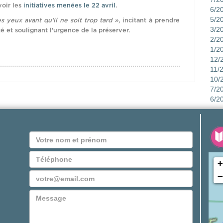
voir les
initiatives menées le 22 avril
.
6/2
5/2
s yeux avant qu’il ne soit trop tard »
, incitant à prendre
3/2
é et soulignant l'urgence de la préserver.
2/2
1/2
12/
11/
10/
7/2
6/2
+
−