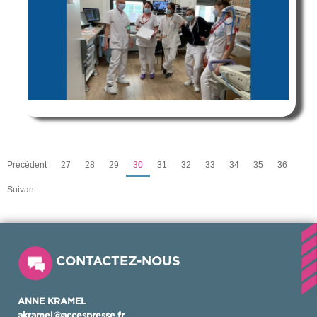
Précédent
27
28
29
30
31
32
33
34
35
36
Suivant
CONTACTEZ-NOUS
ANNE KRAMEL
akramel@accespresse.fr